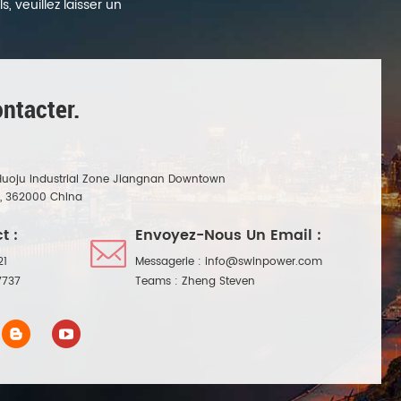
, veuillez laisser un
ntacter.
Huoju Industrial Zone Jiangnan Downtown
n, 362000 China
t :
Envoyez-Nous Un Email :
21
Messagerie :
info@swinpower.com
7737
Teams :
Zheng Steven