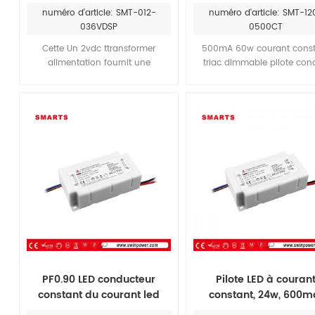
d'alimentation pour les feux
pour triac contrôle 
numéro d'article: SMT-012-
numéro d'article: SMT-12
à led
gradation
036VDSP
0500CT
Cette Un 2vdc ttransformer
500mA 60w courant const
alimentation fournit une
triac dimmable pilote con
alimentation régulée à votre
sont rencontrer ETL CEROH
circuit LED avec un système
donner 5 ans garantie.Pl
sophistiqué de variation de la
durable que ES 60W pilote
fonction. Ce petit et compact
gradation à courant const
assure une performance fiable à
partir d'une seule LED ou une
chaîne de LED et est adapté pour
les pour Sylvania 36w T8 LED
TUBES
PF0.90 LED conducteur
Pilote LED à couran
constant du courant led
constant, 24w, 600m
24W 33-45v conduit de
variable, pour ampoule