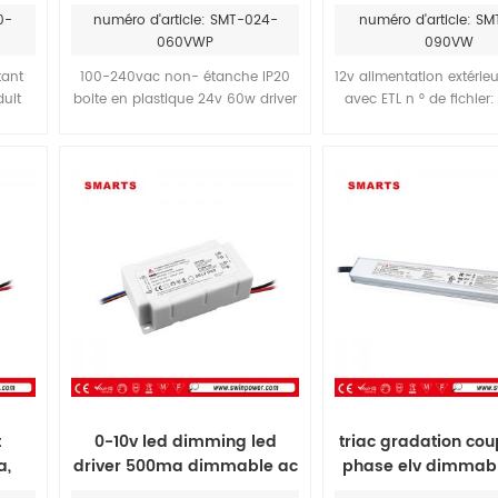
de
led
étanche ac d
0-
numéro d'article: SMT-024-
numéro d'article: SM
060VWP
090VW
ant
100-240vac non- étanche IP20
12v alimentation extérie
duit
boite en plastique 24v 60w driver
avec ETL n ° de fichie
S.we
led classe 2 pour éclairage led
rencontrer avec canad
us
lighitng projets, OEM co
 led
OEM emballage son
ant
bienvenus, SMT-012-9
être utilisé avec TCPI L
t
0-10v led dimming led
triac gradation co
a,
driver 500ma dimmable ac
phase elv dimmab
 LED
dc alimentation
12v led de lumiè