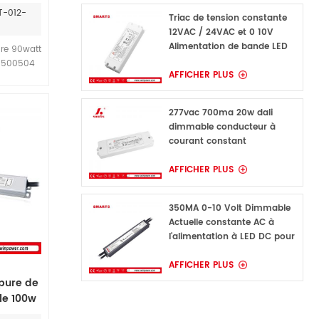
c
T-012-
Triac de tension constante
12VAC / 24VAC et 0 10V
Alimentation de bande LED
ure 90watt
Dimmable 96W pour
r: 500504
intérieur
AFFICHER PLUS
a et usa
nception &
t les
277vac 700ma 20w dali
0VW peut
dimmable conducteur à
HID25050.
courant constant
AFFICHER PLUS
350MA 0-10 Volt Dimmable
Actuelle constante AC à
l'alimentation à LED DC pour
la lumière LED
AFFICHER PLUS
upure de
le 100w
re de