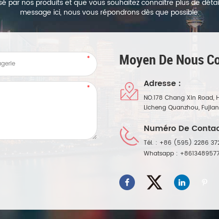
sé par nos produits et que vous souhaitez connaître plus de détails
message ici, nous vous répondrons dès que possible.
Moyen De Nous Co
Adresse :
NO.178 Chang Xin Road, 
Licheng Quanzhou, Fujia
Numéro De Contac
Tél. :
+86 (595) 2286 37
Whatsapp :
+861348957