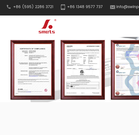
+86 (595) 2286 3721
+86 1348 9577 737
info@swinp