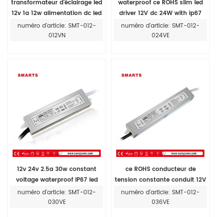
transformateur d'éclairage led
waterproof ce ROHS slim led
12v 1a 12w alimentation dc led
driver 12V dc 24W with ip67
case
numéro d'article: SMT-012-
numéro d'article: SMT-012-
012VN
024VE
12v 24v 2.5a 30w constant
ce ROHS conducteur de
voltage waterproof IP67 led
tension constante conduit 12V
display ac to dc led driver
3A bande led alimentation IP67
numéro d'article: SMT-012-
numéro d'article: SMT-012-
36W 24V
030VE
036VE