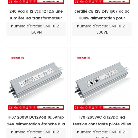
240 vca à 12 vcc 12 12.5 une
certifié CE 12v 24v ip67 ac dc
lumière led transformateur
300w alimentation pour
affichage LED
numéro d'article: SMT-012-
numéro d'article: SMT-012-
150VN
300VE
IP67 200W DC12Volt 16,5Amp
170-265vAC à 12vDC led
24V alimentation étanche à la
tension constante pilote 250w
pluie Pour bandes led
alimentation
numéro d'article: SMT-012-
numéro d'article: SMT-012-