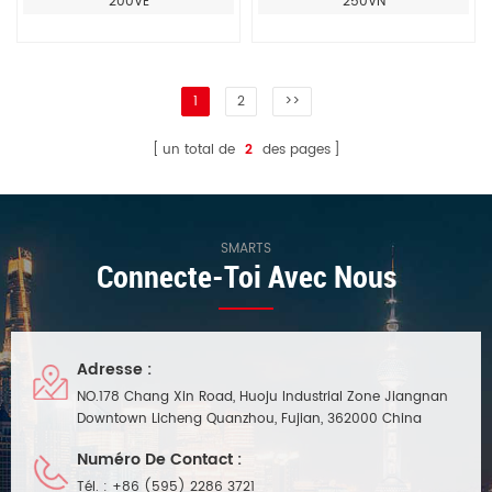
200VE
250VN
1
2
>>
un total de
2
des pages
SMARTS
Connecte-Toi Avec Nous
Adresse :
NO.178 Chang Xin Road, Huoju Industrial Zone Jiangnan
Downtown Licheng Quanzhou, Fujian, 362000 China
Numéro De Contact :
Tél. :
+86 (595) 2286 3721