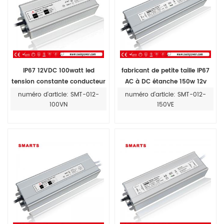
IP67 12VDC 100watt led
fabricant de petite taille IP67
tension constante conducteur
AC à DC étanche 150w 12v
12,5a alimentation led 24v
numéro d'article: SMT-012-
numéro d'article: SMT-012-
100VN
150VE