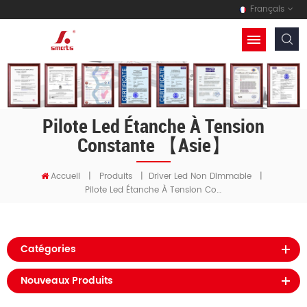
Français
Pilote Led Étanche À Tension
Constante 【asie】
Accueil
|
Produits
|
Driver Led Non Dimmable
|
Pilote Led Étanche À Tension Constante 【asie】
Catégories
Nouveaux Produits