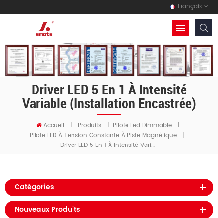
Français
Driver LED 5 En 1 À Intensité
Variable (installation Encastrée)
Accueil
|
Produits
|
Pilote Led Dimmable
|
Pilote LED À Tension Constante À Piste Magnétique
|
Driver LED 5 En 1 À Intensité Variable (installation Encastrée)
Catégories
Nouveaux Produits