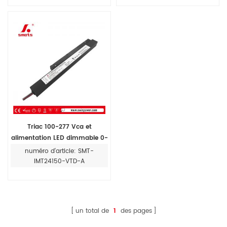
Triac 100-277 Vca et
alimentation LED dimmable 0-
10 V 12 V/24 V 150 W Convient
numéro d'article: SMT-
pour une installation sur rail
IMT24150-VTD-A
magnétique
un total de
1
des pages