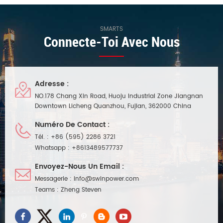
SMARTS
Connecte-Toi Avec Nous
Adresse :
NO.178 Chang Xin Road, Huoju Industrial Zone Jiangnan
Downtown Licheng Quanzhou, Fujian, 362000 China
Numéro De Contact :
Tél. :
+86 (595) 2286 3721
Whatsapp :
+8613489577737
Envoyez-Nous Un Email :
Messagerie :
info@swinpower.com
Teams :
Zheng Steven