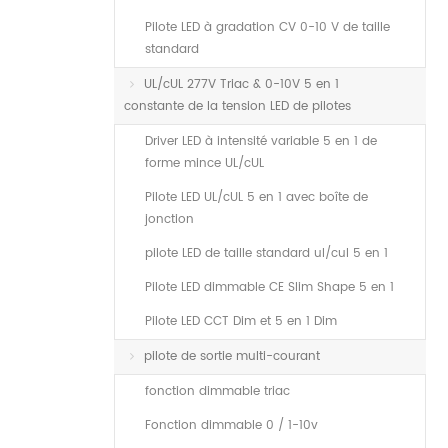
Pilote LED à gradation CV 0-10 V de taille
standard
UL/cUL 277V Triac & 0-10V 5 en 1
constante de la tension LED de pilotes
Driver LED à intensité variable 5 en 1 de
forme mince UL/cUL
Pilote LED UL/cUL 5 en 1 avec boîte de
jonction
pilote LED de taille standard ul/cul 5 en 1
Pilote LED dimmable CE Slim Shape 5 en 1
Pilote LED CCT Dim et 5 en 1 Dim
pilote de sortie multi-courant
fonction dimmable triac
Fonction dimmable 0 / 1-10v