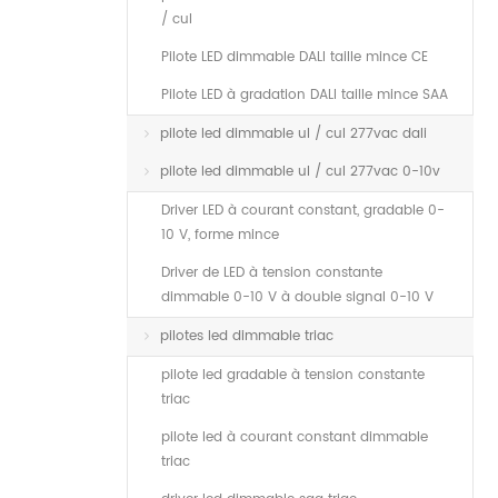
/ cul
Pilote LED dimmable DALI taille mince CE
Pilote LED à gradation DALI taille mince SAA
pilote led dimmable ul / cul 277vac dali
pilote led dimmable ul / cul 277vac 0-10v
Driver LED à courant constant, gradable 0-
10 V, forme mince
Driver de LED à tension constante
dimmable 0-10 V à double signal 0-10 V
pilotes led dimmable triac
pilote led gradable à tension constante
triac
pilote led à courant constant dimmable
triac