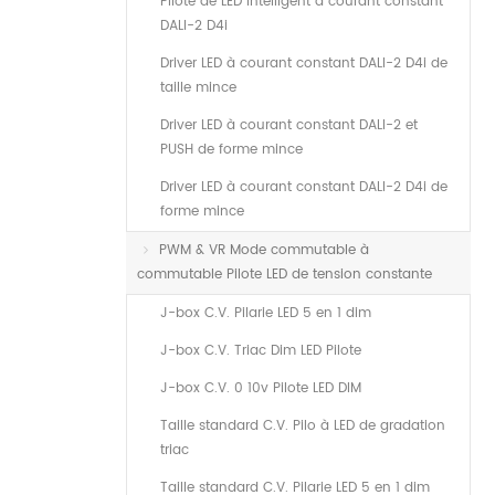
Pilote de LED intelligent à courant constant
DALI-2 D4i
Driver LED à courant constant DALI-2 D4i de
taille mince
Driver LED à courant constant DALI-2 et
PUSH de forme mince
Driver LED à courant constant DALI-2 D4i de
forme mince
PWM & VR Mode commutable à
commutable Pilote LED de tension constante
J-box C.V. Pilarie LED 5 en 1 dim
J-box C.V. Triac Dim LED Pilote
J-box C.V. 0 10v Pilote LED DIM
Taille standard C.V. Pilo à LED de gradation
triac
Taille standard C.V. Pilarie LED 5 en 1 dim