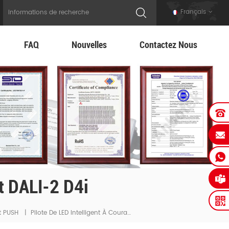
Français
FAQ
Nouvelles
Contactez Nous
t DALI-2 D4i
Pilote De LED Intelligent À Courant Constant DALI-2 D4i
t PUSH
|