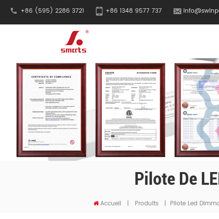
+86 (595) 2286 3721
+86 1348 9577 737
info@swinp
Pilote De L
Accueil
|
Produits
|
Pilote Led Dimm