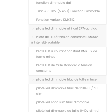
fonction dimmable dali
Triac & 0-10V (5 en 1) Fonction Dimmable
Fonction variable DMX512
pilote led dimmable ul / cul 277vac triac
Pilote de LED à tension constante DMX512
à intensité variable
Pilote LED à courant constant DMX512 de
forme mince
Pilote LED de taille standard à tension
constante
pilote led dimmable triac de taille mince
pilote led dimmable triac de taille ul / cul
slim
pilote led saac slim triac dimmable
pilote led dimmable de taille 0-10v slim ul