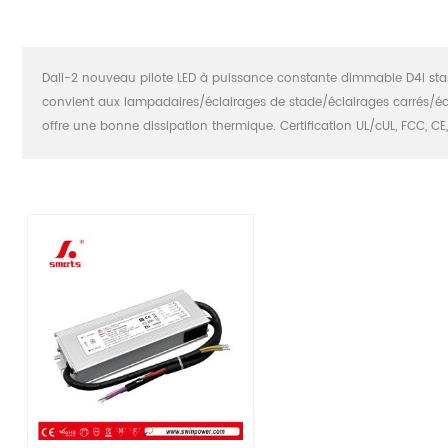
Dali-2 nouveau pilote LED à puissance constante dimmable D4I stand
convient aux lampadaires/éclairages de stade/éclairages carrés/écla
offre une bonne dissipation thermique. Certification UL/cUL, FCC, CE