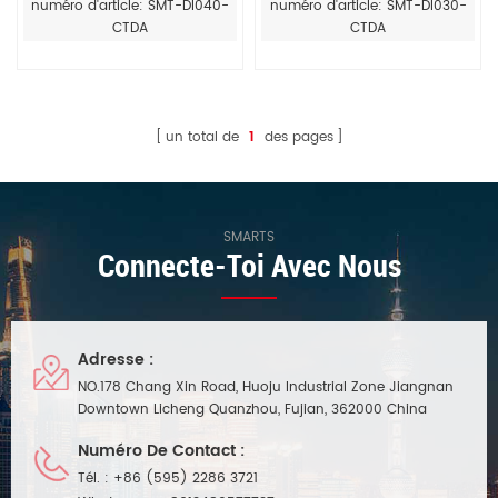
variable 40 W pour bande LED
050 mA et 0,10 V à intensité
numéro d'article: SMT-DI040-
numéro d'article: SMT-DI030-
400 mA-1 400 mA
variable pour éclairage LED
CTDA
CTDA
un total de
1
des pages
SMARTS
Connecte-Toi Avec Nous
Adresse :
NO.178 Chang Xin Road, Huoju Industrial Zone Jiangnan
Downtown Licheng Quanzhou, Fujian, 362000 China
Numéro De Contact :
Tél. :
+86 (595) 2286 3721