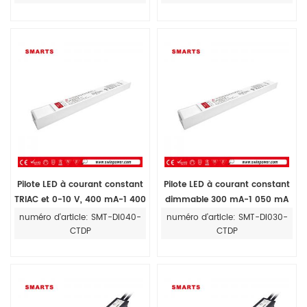
d'intérieur
Pilote LED à courant constant
Pilote LED à courant constant
TRIAC et 0-10 V, 400 mA-1 400
dimmable 300 mA-1 050 mA
mA, 40 W, boîtier en plastique
30 W Triac et 0,10 V pour
numéro d'article: SMT-DI040-
numéro d'article: SMT-DI030-
l'intérieur
CTDP
CTDP