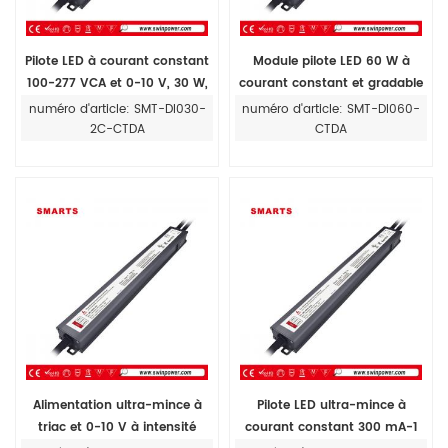
Pilote LED à courant constant
Module pilote LED 60 W à
100-277 VCA et 0-10 V, 30 W,
courant constant et gradable
à intensité variable, pour
de 500 mA à 2 100 mA Triac et
numéro d'article: SMT-DI030-
numéro d'article: SMT-DI060-
éclairage LED
0,10 V
2C-CTDA
CTDA
Alimentation ultra-mince à
Pilote LED ultra-mince à
triac et 0-10 V à intensité
courant constant 300 mA-1