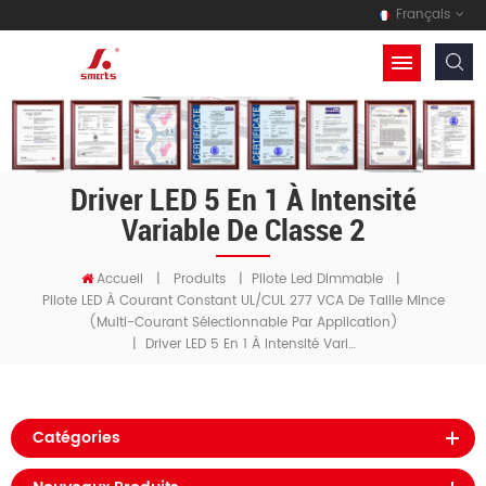
Français
Driver LED 5 En 1 À Intensité
Variable De Classe 2
Accueil
|
Produits
|
Pilote Led Dimmable
|
Pilote LED À Courant Constant UL/cUL 277 VCA De Taille Mince
(multi-Courant Sélectionnable Par Application)
Driver LED 5 En 1 À Intensité Variable De Classe 2
|
Catégories