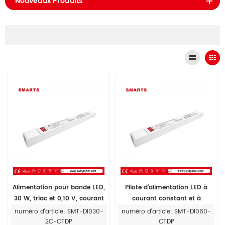
Nouveaux Produits
Alimentation pour bande LED,
Pilote d'alimentation LED à
30 W, triac et 0,10 V, courant
courant constant et à
constant, intensité variable,
intensité variable Triac et 0-10
numéro d'article: SMT-DI030-
numéro d'article: SMT-DI060-
300 mA-1 050 mA
V, prix pour bande LED
2C-CTDP
CTDP