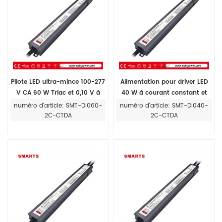
Pilote LED ultra-mince 100-277
Alimentation pour driver LED
V CA 60 W Triac et 0,10 V à
40 W à courant constant et
courant constant dimmable,
triac de classe 2 et variateur
numéro d'article: SMT-DI060-
numéro d'article: SMT-DI040-
étanche IP67
0-10 V CCT pour extérieur
2C-CTDA
2C-CTDA