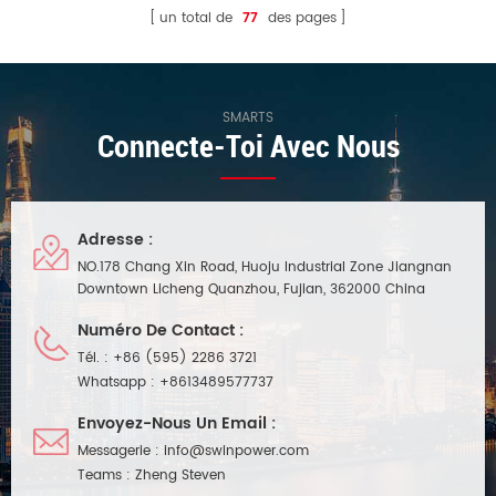
un total de
77
des pages
SMARTS
Connecte-Toi Avec Nous
Adresse :
NO.178 Chang Xin Road, Huoju Industrial Zone Jiangnan
Downtown Licheng Quanzhou, Fujian, 362000 China
Numéro De Contact :
Tél. :
+86 (595) 2286 3721
Whatsapp :
+8613489577737
Envoyez-Nous Un Email :
Messagerie :
info@swinpower.com
Teams :
Zheng Steven