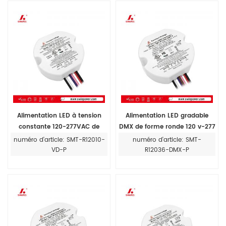
Alimentation LED à tension
Alimentation LED gradable
constante 120-277VAC de
DMX de forme ronde 120 v-277
forme ronde, dimmable 0-10V,
v CA 36 W 40 W pour intérieur
numéro d'article: SMT-R12010-
numéro d'article: SMT-
12V 24V pour éclairages LED
VD-P
R12036-DMX-P