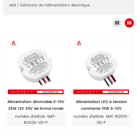
dali
/
fabricant de l'alimentation électrique.
Alimentation dimmable 0-10V
Alimentation LED à tension
25W 12V 24V de forme ronde
constante 15W 0-10V
120-277VAC pour bande
dimmable 12V 24V pour bande
numéro d'article: SMT-
numéro d'article: SMT-R12015-
lumineuse LED
lumineuse
R12025-VD-P
VD-P