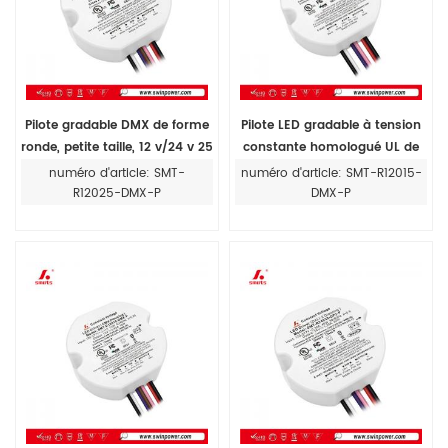
Pilote gradable DMX de forme
Pilote LED gradable à tension
ronde, petite taille, 12 v/24 v 25
constante homologué UL de
W pour éclairage LED
forme ronde 15 W 24 V IP20
numéro d'article: SMT-
numéro d'article: SMT-R12015-
pour intérieur
R12025-DMX-P
DMX-P