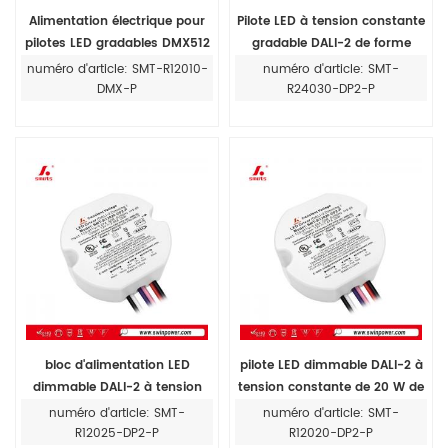
Alimentation électrique pour
Pilote LED à tension constante
pilotes LED gradables DMX512
gradable DALI-2 de forme
à tension 120-277 VCA de
ronde 24 V 30 W pour bande
numéro d'article: SMT-R12010-
numéro d'article: SMT-
forme ronde pour intérieur
LED
DMX-P
R24030-DP2-P
bloc d'alimentation LED
pilote LED dimmable DALI-2 à
dimmable DALI-2 à tension
tension constante de 20 W de
constante de 25 W de forme
forme ronde 12 V/24 V pour
numéro d'article: SMT-
numéro d'article: SMT-
ronde 12 V/24 V pour intérieur
éclairage LED
R12025-DP2-P
R12020-DP2-P