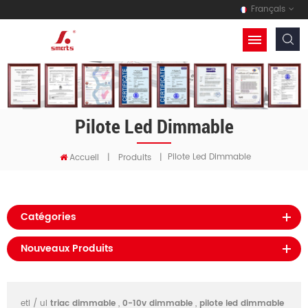
Français
Pilote Led Dimmable
Pilote Led Dimmable
Accueil
|
Produits
|
Catégories
Nouveaux Produits
etl / ul
triac dimmable
,
0-10v dimmable
,
pilote led dimmable