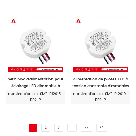
petit bloc d'alimentation pour
Alimentation de pilotes LED à
éclairage LED dimmable à
tension constante dimmables
tension constante de 15 W
DALI-2 de forme ronde pour
numéro d'article: SMT-R12015-
numéro d'article: SMT-R12010-
avec boîtier en plastique
éclairage LED
DP2-P
DP2-P
1
2
3
...
77
>>