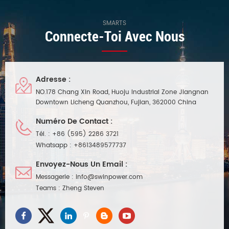
SMARTS
Connecte-Toi Avec Nous
Adresse :
NO.178 Chang Xin Road, Huoju Industrial Zone Jiangnan
Downtown Licheng Quanzhou, Fujian, 362000 China
Numéro De Contact :
Tél. :
+86 (595) 2286 3721
Whatsapp :
+8613489577737
Envoyez-Nous Un Email :
Messagerie :
info@swinpower.com
Teams :
Zheng Steven