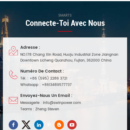
SMARTS
Connecte-Toi Avec Nous
Adresse :
NO.178 Chang Xin Road, Huoju Industrial Zone Jiangnan
Downtown Licheng Quanzhou, Fujian, 362000 China
Numéro De Contact :
Tél. :
+86 (595) 2286 3721
Whatsapp :
+8613489577737
Envoyez-Nous Un Email :
Messagerie :
info@swinpower.com
Teams :
Zheng Steven