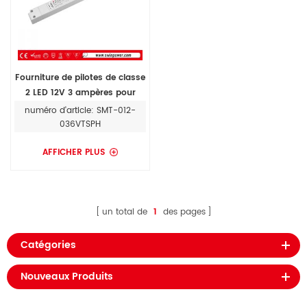
Fourniture de pilotes de classe
2 LED 12V 3 ampères pour
bande LED avec triac fonction
numéro d'article: SMT-012-
de gradation
036VTSPH
AFFICHER PLUS
un total de
1
des pages
Catégories
Nouveaux Produits