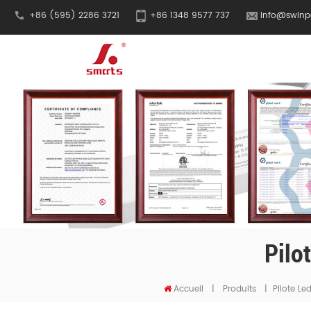
+86 (595) 2286 3721
+86 1348 9577 737
info@swinp
Pilo
Accueil
|
Produits
|
Pilote L