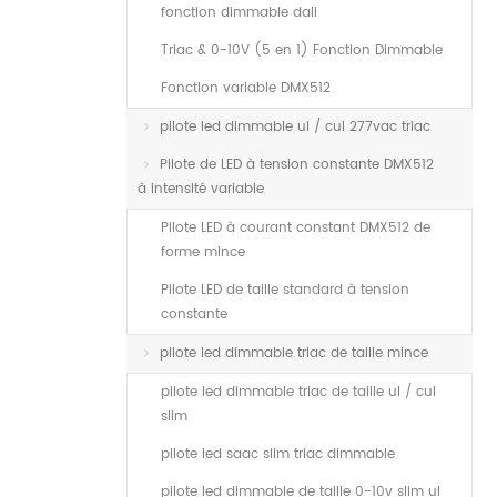
fonction dimmable dali
Triac & 0-10V (5 en 1) Fonction Dimmable
Fonction variable DMX512
pilote led dimmable ul / cul 277vac triac
Pilote de LED à tension constante DMX512
à intensité variable
Pilote LED à courant constant DMX512 de
forme mince
Pilote LED de taille standard à tension
constante
pilote led dimmable triac de taille mince
pilote led dimmable triac de taille ul / cul
slim
pilote led saac slim triac dimmable
pilote led dimmable de taille 0-10v slim ul