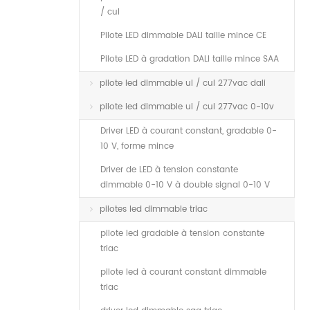
/ cul
Pilote LED dimmable DALI taille mince CE
Pilote LED à gradation DALI taille mince SAA
pilote led dimmable ul / cul 277vac dali
pilote led dimmable ul / cul 277vac 0-10v
Driver LED à courant constant, gradable 0-
10 V, forme mince
Driver de LED à tension constante
dimmable 0-10 V à double signal 0-10 V
pilotes led dimmable triac
pilote led gradable à tension constante
triac
pilote led à courant constant dimmable
triac