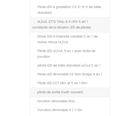
Pilote LED à gradation CV 0-10 V de taille
standard
UL/cUL 277V Triac & 0-10V 5 en 1
constante de la tension LED de pilotes
Driver LED à intensité variable 5 en 1 de
forme mince UL/cUL
Pilote LED UL/cUL 5 en 1 avec boîte de
jonction
pilote LED de taille standard ul/cul 5 en 1
Pilote LED dimmable CE Slim Shape 5 en 1
Pilote LED CCT Dim et 5 en 1 Dim
pilote de sortie multi-courant
fonction dimmable triac
Fonction dimmable 0 / 1-10v