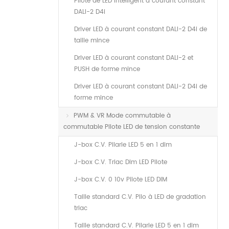
Pilote de LED intelligent à courant constant
DALI-2 D4i
Driver LED à courant constant DALI-2 D4i de
taille mince
Driver LED à courant constant DALI-2 et
PUSH de forme mince
Driver LED à courant constant DALI-2 D4i de
forme mince
PWM & VR Mode commutable à
commutable Pilote LED de tension constante
J-box C.V. Pilarie LED 5 en 1 dim
J-box C.V. Triac Dim LED Pilote
J-box C.V. 0 10v Pilote LED DIM
Taille standard C.V. Pilo à LED de gradation
triac
Taille standard C.V. Pilarie LED 5 en 1 dim