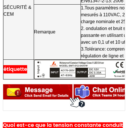
EN61347-2-13: 2006
SÉCURITÉ &
1.Tous paramètres non
CEM
mesurés à 110VAC, 220
charge nominale et 25 
2. ondulation et bruit
Remarque
passante en utilisant un
avec un 0,1 uf et 10 uf
3.Tolérance: comprend m
régulation de ligne et l
étiquette
Quoi est-ce que la tension constante conduit