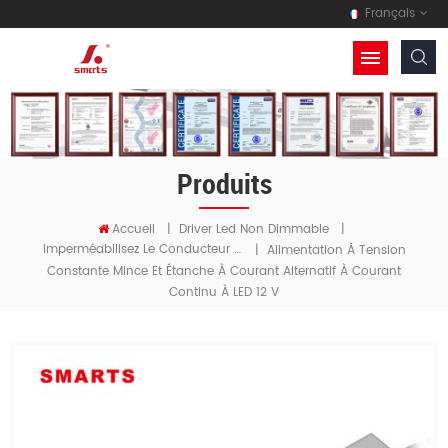
Français
Produits
Accueil
|
Driver Led Non Dimmable
|
Imperméabilisez Le Conducteur Mené De Tension Constante
|
Alimentation À Tension
Constante Mince Et Étanche À Courant Alternatif À Courant
Continu À LED 12 V