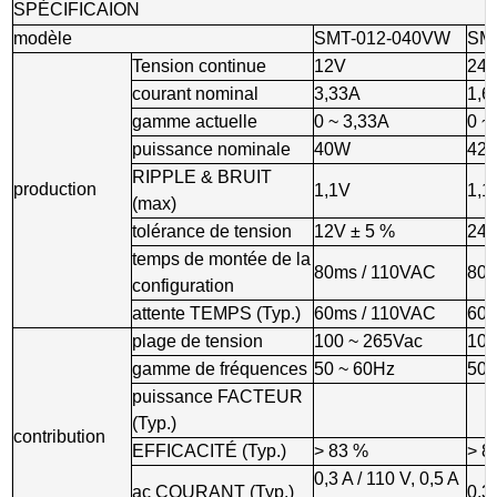
SPÉCIFICAION
modèle
SMT-012-040VW
SM
Tension continue
12V
24
courant nominal
3,33A
1,6
gamme actuelle
0 ~ 3,33A
0 ~
puissance nominale
40W
42
RIPPLE & BRUIT
production
1,1V
1,1
(max)
tolérance de tension
12V ± 5 %
24V
temps de montée de la
80ms / 110VAC
80m
configuration
attente TEMPS (Typ.)
60ms / 110VAC
60m
plage de tension
100 ~ 265Vac
100
gamme de fréquences
50 ~ 60Hz
50 
puissance FACTEUR
(Typ.)
contribution
EFFICACITÉ (Typ.)
> 83 %
> 8
0,3 A / 110 V, 0,5 A
ac COURANT (Typ.)
0,33