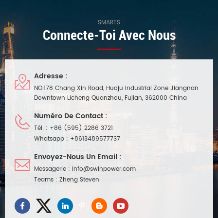
 qualité
d'alimentation. Peut remplacer
RoHSalimentation 12v 
e.
GLLS Boîte à Lumière LED
012-072VW peut être u
imperméabilisent le
avec TCPI MR1
SMARTS
Connecte-Toi Avec Nous
conducteur.
led.LC1050UZD5
Adresse :
NO.178 Chang Xin Road, Huoju Industrial Zone Jiangnan
Downtown Licheng Quanzhou, Fujian, 362000 China
Numéro De Contact :
Tél. :
+86 (595) 2286 3721
Whatsapp :
+8613489577737
Envoyez-Nous Un Email :
Messagerie :
info@swinpower.com
Teams :
Zheng Steven