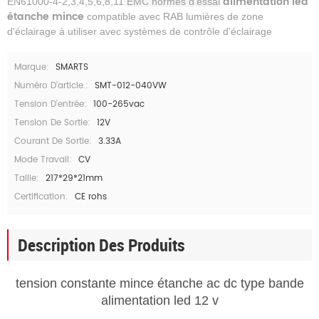
alimentation led
EN61000-4-2,3,4,5,6,8,11
EMC normes d'essai
étanche mince
compatible avec RAB lumières de zone
d'éclairage à utiliser avec systèmes de contrôle d'éclairage
Marque:
SMARTS
Numéro D'article.:
SMT-012-040VW
Tension D'entrée:
100-265vac
Tension De Sortie:
12V
Courant De Sortie:
3.33A
Mode Travail:
CV
Taille:
217*29*21mm
Certification:
CE rohs
Description Des Produits
tension constante mince étanche ac dc type bande
alimentation led 12 v