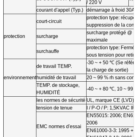
/ 220 V
courant d'appel (Typ.)
démarrage à froid 30A
protection type: récup
court-circuit
suppression de la cond
surcharge protégé @ 1
protection
surcharge
maximale
protection type: Fermé v
surchauffe
sous tension pour retire
-30 ~ + 50 ℃ (Se référ
de travail TEMP.
la charge de sortie)
environnement
humidité de travail
20 ~ 99 % rh sans cond
TEMP. de stockage,
-40 ~ + 80 ℃, 10 ~ 99
HUMIDITÉ
les normes de sécurité
UL, marque CE (LVD), 
tension de tenue
I / P-O / P: 1,5KVAC 
EN55015: 2006; EN615
2006
EMC normes d'essai
EN61000-3-3: 1995 + A